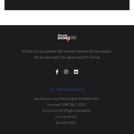
Il forum in cui parlare del mondo vitivinicolo tra esperti.
Sei un enologo? Un agronomo? Dì la tua!
ULTIMI MESSAGGI
Rassegna stampa vino..
(tenuteagricole)
VINITALY 2025..
(enonet)
Vitigni resistenti..
(Umberto73)
..
(LinoGubbio)
..
(Buratti2022)