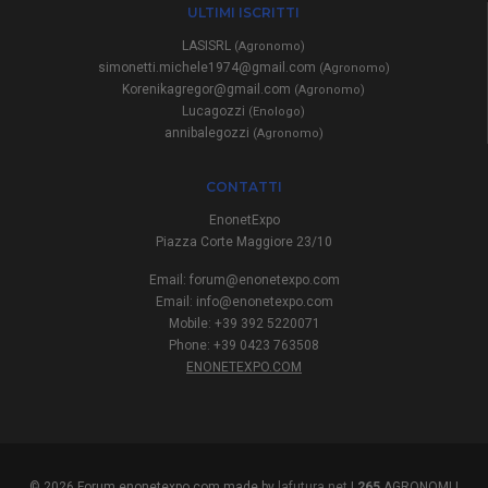
ULTIMI ISCRITTI
LASISRL
(Agronomo)
simonetti.michele1974@gmail.com
(Agronomo)
Korenikagregor@gmail.com
(Agronomo)
Lucagozzi
(Enologo)
annibalegozzi
(Agronomo)
CONTATTI
EnonetExpo
Piazza Corte Maggiore 23/10
Email:
forum@enonetexpo.com
Email:
info@enonetexpo.com
Mobile: +39 392 5220071
Phone: +39 0423 763508
ENONETEXPO.COM
© 2026 Forum.enonetexpo.com made by
lafutura.net
|
265
AGRONOMI |