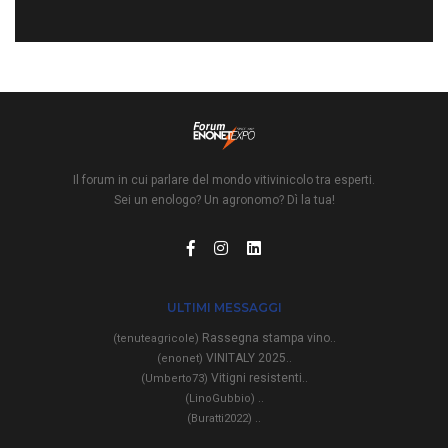
Il forum in cui parlare del mondo vitivinicolo tra esperti.
Sei un enologo? Un agronomo? Dì la tua!
ULTIMI MESSAGGI
Rassegna stampa vino..
(tenuteagricole)
VINITALY 2025..
(enonet)
Vitigni resistenti..
(Umberto73)
..
(LinoGubbio)
..
(Buratti2022)