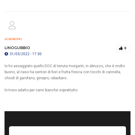
AGRONOMO
LINOGUBBIO
0
31/03/2022 - 17:30
Io ho assaggiato quello DOC di tenuta morganti, in abruzzo, che è molto
buono, al naso ha sentori di fiori e frutta fresca con tocchi di cannella,
chiodi di garofano, ginepro, rabarbaro...
lo trovo adatto per carni bianche soprattutto