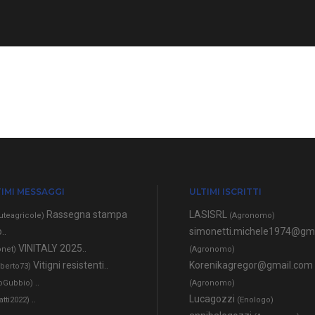
IMI MESSAGGI
ULTIMI ISCRITTI
Rassegna stampa
LASISRL
uteagricole)
(Agronomo)
..
simonetti.michele1974@gm
VINITALY 2025..
net)
(Agronomo)
Vitigni resistenti..
Korenikagregor@gmail.com
berto73)
..
oGubbio)
(Agronomo)
..
Lucagozzi
atti2022)
(Enologo)