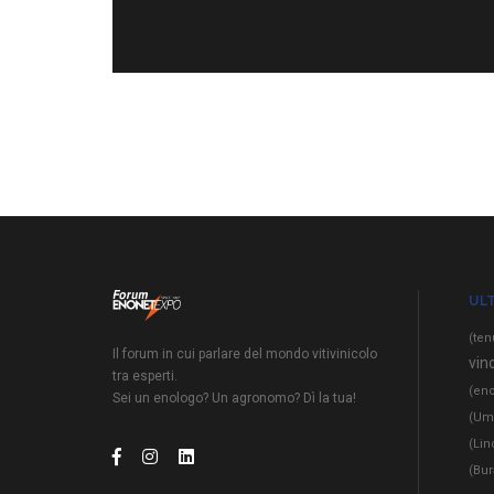
ULT
(ten
Il forum in cui parlare del mondo vitivinicolo
vino
tra esperti.
(eno
Sei un enologo? Un agronomo? Dì la tua!
(Um
(Lin
(Bur