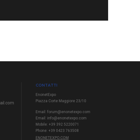
CONTATTI
EnonetExpo
Piazza Corte Maggiore 23/10
ail.com
Email:
forum@enonetexpo.com
Email:
info@enonetexpo.com
Mobile: +39 392 5220071
Phone: +39 0423 763508
ENONETEXPO.COM