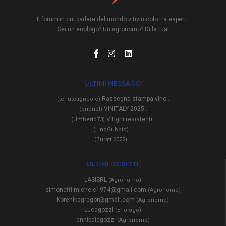
Il forum in cui parlare del mondo vitivinicolo tra esperti.
Sei un enologo? Un agronomo? Dì la tua!
ULTIMI MESSAGGI
Rassegna stampa vino..
(tenuteagricole)
VINITALY 2025..
(enonet)
Vitigni resistenti..
(Umberto73)
..
(LinoGubbio)
..
(Buratti2022)
ULTIMI ISCRITTI
LASISRL
(Agronomo)
simonetti.michele1974@gmail.com
(Agronomo)
Korenikagregor@gmail.com
(Agronomo)
Lucagozzi
(Enologo)
annibalegozzi
(Agronomo)