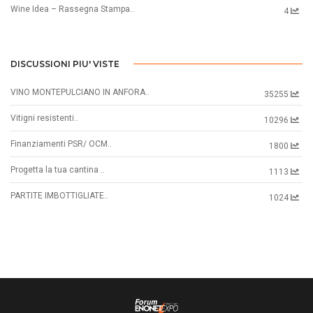
Wine Idea – Rassegna Stampa..
4
DISCUSSIONI PIU' VISTE
VINO MONTEPULCIANO IN ANFORA..
35255
Vitigni resistenti..
10296
Finanziamenti PSR/ OCM..
1800
Progetta la tua cantina ..
1113
PARTITE IMBOTTIGLIATE..
1024